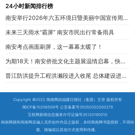
24小时新闻排行榜
南安举行2026年六五环境日暨美丽中国宣传周主场活动
未来三天雨水“霸屏” 南安市民出行常备雨具
南安考点画面刷屏，这一幕幕太暖了！
为期18天！南安侨批文化主题展温情启幕，快来打卡！
晋江防洪提升工程洪濑段进入收尾 总体建设进度已达98%
Copyright ©2022 闽南网由福建日报社（集团）主管 版权所有
闽ICP备10206509号 公安备案号35050302000379
互联网新闻信息服务许可证编号35120190010
闽南网拥有闽南网采编人员所创作作品之版权，未经闽南网书面授权，不得转
载、摘编或以其他方式使用和传播。