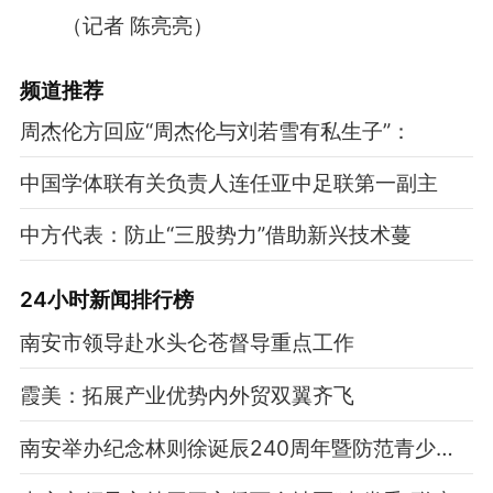
（记者 陈亮亮）
频道
推荐
周杰伦方回应“周杰伦与刘若雪有私生子”：
中国学体联有关负责人连任亚中足联第一副主
中方代表：防止“三股势力”借助新兴技术蔓
24小时新闻排行榜
南安市领导赴水头仑苍督导重点工作
霞美：拓展产业优势内外贸双翼齐飞
南安举办纪念林则徐诞辰240周年暨防范青少年药物滥用禁毒宣传活动