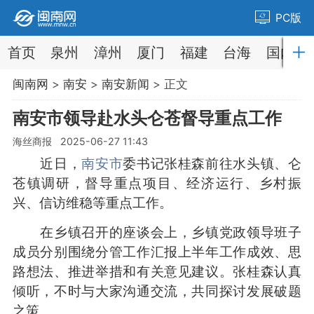
PC版
首页
泉州
漳州
厦门
福建
台海
国内
闽南网
>
南安
>
南安新闻
> 正文
南安市领导赴水头仑苍督导重点工作
海丝商报 2025-06-27 11:43
近日，
南安市
委书记张桂森前往水头镇、仑
苍镇调研，督导重点项目、经济运行、乡村振
兴、信访维稳等重点工作。
在乡镇召开的座谈会上，乡镇党政领导班子
成员分别围绕分管工作汇报上半年工作成效、思
路想法、推进举措和有关意见建议。张桂森认真
倾听，不时与大家沟通交流，共同探讨发展破题
之策。