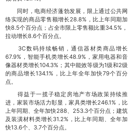
同时，电商经济蓬勃发展，限上通过公共网
络实现的商品零售额增长28.8%，比上年同期加
快8.5个百分点；占全市限上零售额比重34.5%，
拉动增长8.6个百分点。
3C数码持续畅销，通信器材类商品增长
67.9%，智能手机类增长48.9%，家用电器和音
像器材类增长104.3%；其中能效等级为1级和2级
的商品增长134.1%，比上年全年加快79个百分
点。
得益于一揽子稳定房地产市场政策持续推
进，家装市场活力彰显，家具类增长246.1%，比
上年同期、全年加快288、253.3个百分点；建筑
及装潢材料类增长31.2%，比上年同期、全年加
快13.6个、3.7个百分点。