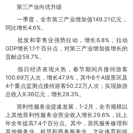
第三产业向优升级
一季度，全市第三产业增加值149.21亿元，
同比增长4.6%。
批发和零售业强势拉动，增长6.8%，拉动
GDP增长1.1个百分点，对第三产业增加值增长的
贡献达58.7%。
假日经济表现火热，春节期间共接待游客
100.69万人次，增长47.9%，其中8个A级景区及
4个重点监测点接待游客50.22万人次；实现旅游
总收入9.36亿元，增长28.3%。
营利性服务业提速发展，1-2月，全市规模以
上其他营利性服务业营业收入增长29.6%，比上
年全年提高7.4个百分点。其中，居民服务修理和
其他服务业、租赁和商务服务业、文化体育和娱