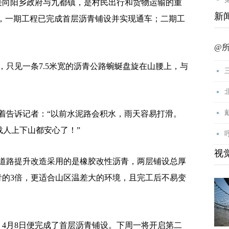
向阳乡政府与九都镇，是村民出行和货物运输的重
新
进，一期工程已完成首层沥青铺设并实现通车；二期工
@
只见一条7.5米宽的沥青公路蜿蜒盘旋在山腰上，与
告诉记者：“以前水泥路会积水，雨天容易打滑。
载人上下山都安心了！”
视
路提升改造采用的是橡胶改性沥青，两层铺设总厚
青的3倍，更适合山区温差大的环境，且完工后不易变
4月8日便完成了首层沥青铺设。下周一将开启第二