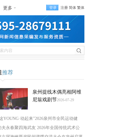
更多
登录
注册
简体
繁体
道
推荐
泉州提线木偶亮相阿维
尼翁戏剧节
2026-07-29
“这YOUNG·动起来”2026泉州市全民运动健
功夫永春聚四海武友 2026年全国传统武术公
第六届海峡两岸民间谱牒交流大会在泉州启幕