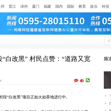
泉州
晋江
漳州
厦门
福建
国内
国际
教育
娱乐
科技
“白改黑” 村民点赞：“道路又宽
频
n/
村段“白改黑”项目正如火如荼地进行中。