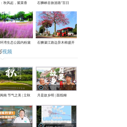
：秋风起，紫菜香
石狮峡谷旅游路“百日
草”争相斗艳
环湾生态公园内粉黛
石狮濠江路边异木棉盛开
彩
视频
草盛放
闽南 节气之美 | 立秋
月是故乡明 | 面线糊