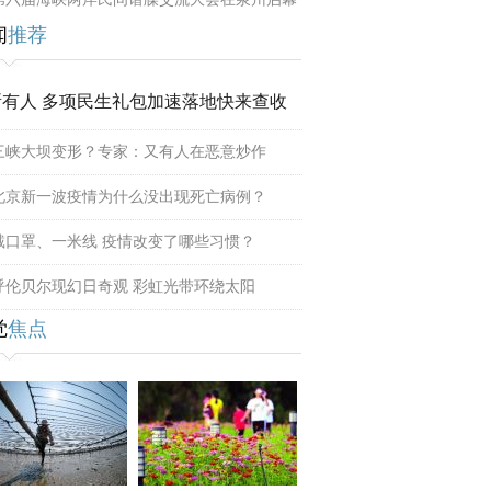
闻
推荐
所有人 多项民生礼包加速落地快来查收
三峡大坝变形？专家：又有人在恶意炒作
北京新一波疫情为什么没出现死亡病例？
戴口罩、一米线 疫情改变了哪些习惯？
呼伦贝尔现幻日奇观 彩虹光带环绕太阳
觉
焦点