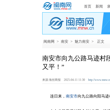
首页
新闻
闽南网
>
南安
>
魅力南安
>
正文
南安市向九公路马迹村段
又平！”
来源:海丝商报
2025-04-11 11:30
http://www.mnw.c
连日来，
南安市
向九公路向阳马迹