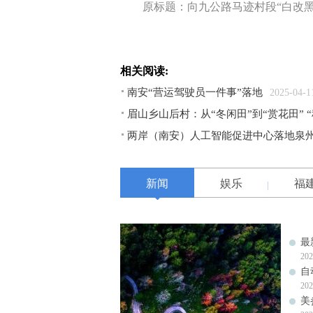
原标题：向九公路马迹村段“白改黑
相关阅读:
南安“营运驾驶员一件事”落地
2025-04-1
眉山乡山后村：从“冬闲田”到“赏花田” 
两岸（南安）人工智能促进中心落地泉
新闻
娱乐
福
最
202
自
202
美