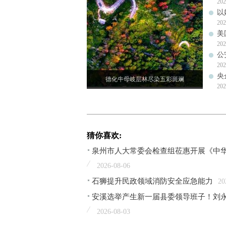
202
以
202
美
202
公
202
央
德化牛母岐层林尽染五彩斑斓
202
猜你喜欢:
泉州市人大常委会检查组莅惠开展《中
2026-08-06
石狮提升民政领域消防安全应急能力
20
安溪选举产生新一届县委领导班子！刘
2026-08-03