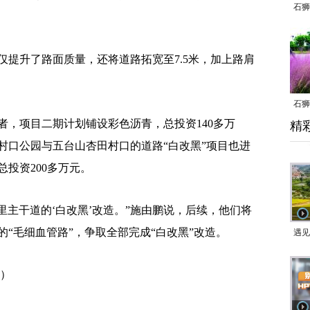
石狮
升了路面质量，还将道路拓宽至7.5米，加上路肩
石狮
项目二期计划铺设彩色沥青，总投资140多万
精
乱子
村口公园与五台山杏田村口的道路“白改黑”项目也进
投资200多万元。
主干道的‘白改黑’改造。”施由鹏说，后续，他们将
“毛细血管路”，争取全部完成“白改黑”改造。
遇见
 ）