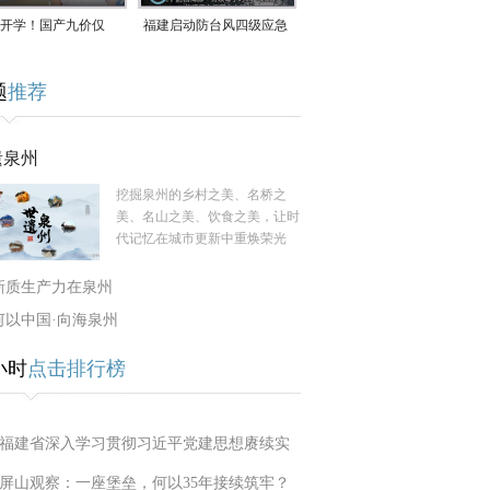
开学！国产九价仅
福建启动防台风四级应急
9.5元/针，HPV疫苗抓
响应！台风“白海豚”将于
题
推荐
9日在长江口至福建北部
一带沿海登陆
遗泉州
挖掘泉州的乡村之美、名桥之
美、名山之美、饮食之美，让时
代记忆在城市更新中重焕荣光
新质生产力在泉州
何以中国·向海泉州
小时
点击排行榜
福建省深入学习贯彻习近平党建思想赓续实
屏山观察：一座堡垒，何以35年接续筑牢？