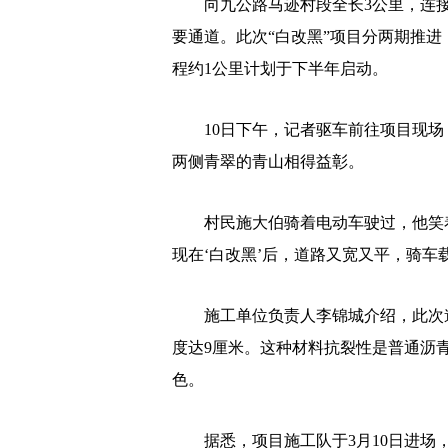
向九公路马迹村段全长3公里，连接
要通道。此次“白改黑”项目分两期推
程约1公里计划于下半年启动。
10日下午，记者驱车前往项目现场，
两侧青翠的青山相得益彰。
村民施大伯骑着电动车驶过，他笑着
现在‘白改黑’后，道路又宽又平，骑车
施工单位负责人李锦城介绍，此次道
度达9厘米。这种材料抗裂性是普通沥
色。
据悉，项目施工队于3月10日进场，