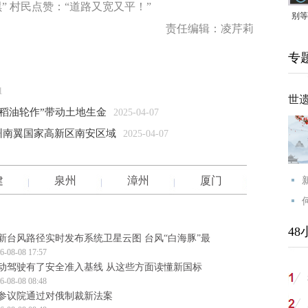
” 村民点赞：“道路又宽又平！”
别等
责任编辑：凌芹莉
24
专
紧打
1
世
“稻油轮作”带动土地生金
2025-04-07
州南翼国家高新区南安区域
2025-04-07
建
泉州
漳州
厦门
48
新台风路径实时发布系统卫星云图 台风“白海豚”最
6-08-08 17:57
动驾驶有了安全准入基线 从这些方面读懂新国标
6-08-08 08:48
参议院通过对俄制裁新法案