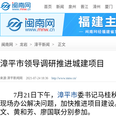
首页
新闻
泉州
晋江
漳州
厦门
闽南网
>
龙岩
>
漳平新闻
>
正文
漳平市领导调研推进城建项目
来源:漳平新闻网
2021-07-24 18:36
http://www.mnw.cn/
7月21日下午，
漳平市
委书记马桂
现场办公解决问题，加快推进项目建设
文、黄和芳、廖国联分别参加。