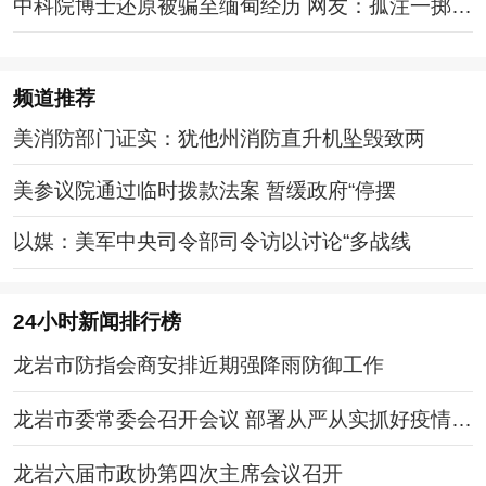
中科院博士还原被骗至缅甸经历 网友：孤注一掷现
实版
频道
推荐
美消防部门证实：犹他州消防直升机坠毁致两
美参议院通过临时拨款法案 暂缓政府“停摆
以媒：美军中央司令部司令访以讨论“多战线
24小时新闻排行榜
龙岩市防指会商安排近期强降雨防御工作
龙岩市委常委会召开会议 部署从严从实抓好疫情防
控工作
龙岩六届市政协第四次主席会议召开