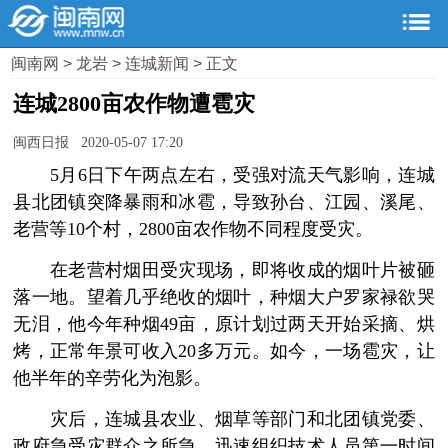
闽南网
>
龙岩
>
连城新闻
> 正文
连城2800亩农作物遭雹灾
闽西日报 2020-05-07 17:20
5月6日下午两点左右，受强对流天气影响，连城
县北团镇突降暴雨和冰雹，导致孙台、江园、溪尾、
老营等10个村，2800亩农作物不同程度受灾。
在老营村烟田受灾现场，即将收成的烟叶片被砸
落一地。望着几乎绝收的烟叶，种烟大户罗家禄欲哭
无泪，他今年种烟49亩，原计划过两天开始采摘、烘
烤，正常年景可收入20多万元。如今，一场雹灾，让
他半年的辛劳化为泡影。
灾后，连城县农业、烟草等部门和北团镇党委、
政府急受灾群众之所急，迅速组织技术人员第一时间