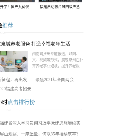
开学！国产九价仅
福建启动防台风四级应急
9.5元/针，HPV疫苗抓
响应！台风“白海豚”将于
题
推荐
9日在长江口至福建北部
一带沿海登陆
注泉城养老服务 打造幸福老年生活
闽南网推出专题报道，以图、
文、视频等形式，展现泉州在补
齐养老事业短板，提升养老服
新征程，再出发——聚焦2021年全国两会
2020福建高考招录
小时
点击排行榜
福建省深入学习贯彻习近平党建思想赓续实
屏山观察：一座堡垒，何以35年接续筑牢？