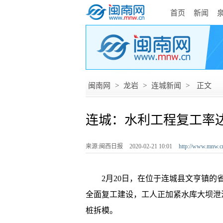
首页
新闻
闽南网
>
龙岩
>
连城新闻
>
正文
连城：水利工程复工率达
来源:闽西日报
2020-02-21 10:01
http://www.mnw.c
2月20日，在位于连城县文亨镇的省
全面复工建设，工人正加紧水库大坝泄
桩拆模。