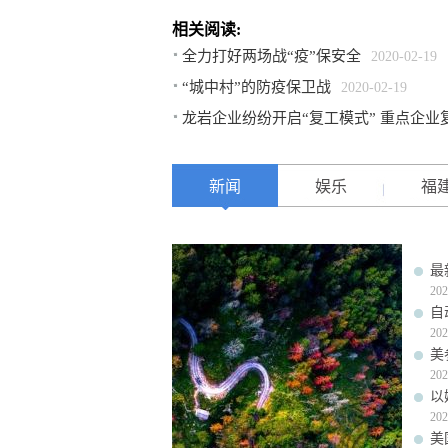
相关阅读:
全力打好两场战“疫”保安全
2020-02-19
“城中村”的防疫保卫战
2020-02-19
龙岩企业纷纷开启“复工模式” 重点企业
新闻
娱乐
福
最
202
自
202
美
202
以
202
美