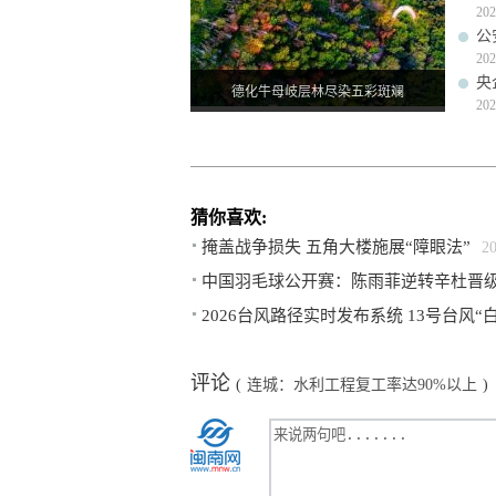
202
公
202
央
德化牛母岐层林尽染五彩斑斓
202
猜你喜欢:
掩盖战争损失 五角大楼施展“障眼法”
2
中国羽毛球公开赛：陈雨菲逆转辛杜晋
2026台风路径实时发布系统 13号台风“
评论
(
连城：水利工程复工率达90%以上
)