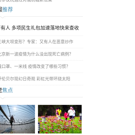
闻
推荐
所有人 多项民生礼包加速落地快来查收
三峡大坝变形？专家：又有人在恶意炒作
北京新一波疫情为什么没出现死亡病例？
戴口罩、一米线 疫情改变了哪些习惯？
呼伦贝尔现幻日奇观 彩虹光带环绕太阳
觉
焦点