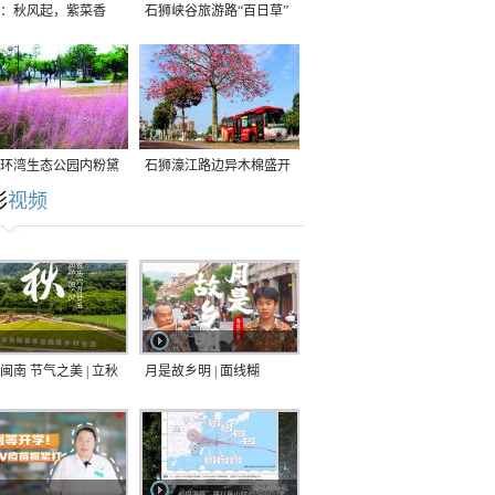
：秋风起，紫菜香
石狮峡谷旅游路“百日草”
争相斗艳
环湾生态公园内粉黛
石狮濠江路边异木棉盛开
彩
视频
草盛放
闽南 节气之美 | 立秋
月是故乡明 | 面线糊