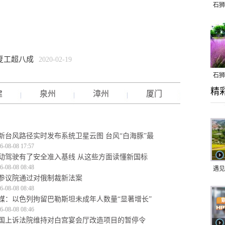
石狮
复工超八成
2020-02-19
石狮
精
乱子
建
泉州
漳州
厦门
新台风路径实时发布系统卫星云图 台风“白海豚”最
6-08-08 17:57
动驾驶有了安全准入基线 从这些方面读懂新国标
6-08-08 08:48
遇见
参议院通过对俄制裁新法案
6-08-08 08:48
媒：以色列拘留巴勒斯坦未成年人数量“显著增长”
6-08-08 08:46
国上诉法院维持对白宫宴会厅改造项目的暂停令