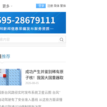
更多
登录
注册
简体
繁体
道
推荐
成功产生并鉴别稀有原
子核！我国大国重器取
2026-08-05
最新台风路径实时发布系统卫星云图 台风“
自动驾驶有了安全准入基线 从这些方面读懂
美参议院通过对俄制裁新法案