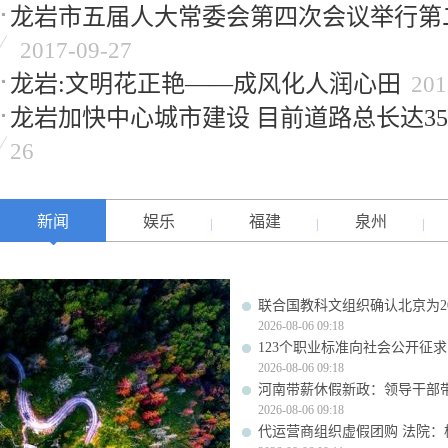
龙岩市五届人大常委会第四次会议举行第
2017-09-27
龙岩:文明花正艳——成风化人润心田
201
龙岩加快中心城市建设 目前道路总长达356
26
新闻
娱乐
福建
泉州
联合国教科文组织确认北京为20
2026-08-06 09:18
123个职业标准向社会公开征
2026-08-06 09:18
河南带薪休假新政：领导干部
2026-08-06 09:18
代运营商组织虚假团购 法院：