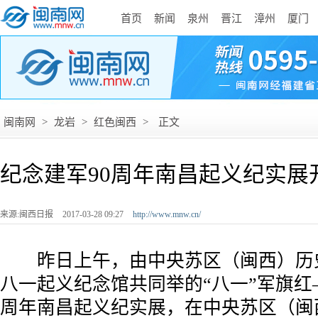
首页
新闻
泉州
晋江
漳州
厦门
闽南网
>
龙岩
>
红色闽西
>
正文
纪念建军90周年南昌起义纪实展
来源:闽西日报
2017-03-28 09:27
http://www.mnw.cn/
昨日上午，由中央苏区（闽西）历
八一起义纪念馆共同举的“八一”军旗红
周年南昌起义纪实展，在中央苏区（闽