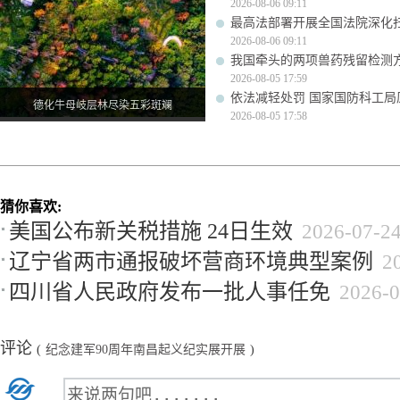
2026-08-06 09:11
最高法部署开展全国法院深化
2026-08-06 09:11
我国牵头的两项兽药残留检测
2026-08-05 17:59
依法减轻处罚 国家国防科工
德化牛母岐层林尽染五彩斑斓
2026-08-05 17:58
猜你喜欢:
美国公布新关税措施 24日生效
2026-07-2
辽宁省两市通报破坏营商环境典型案例
2
四川省人民政府发布一批人事任免
2026-0
评论
(
纪念建军90周年南昌起义纪实展开展
)