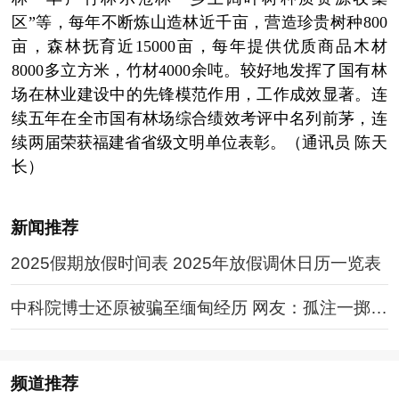
区”等，每年不断炼山造林近千亩，营造珍贵树种800
亩，森林抚育近15000亩，每年提供优质商品木材
8000多立方米，竹材4000余吨。较好地发挥了国有林
场在林业建设中的先锋模范作用，工作成效显著。连
续五年在全市国有林场综合绩效考评中名列前茅，连
续两届荣获福建省省级文明单位表彰。（通讯员 陈天
长）
新闻推荐
2025假期放假时间表 2025年放假调休日历一览表
中科院博士还原被骗至缅甸经历 网友：孤注一掷现
实版
频道
推荐