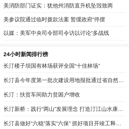
美消防部门证实：犹他州消防直升机坠毁致两
美参议院通过临时拨款法案 暂缓政府“停摆
以媒：美军中央司令部司令访以讨论“多战线
24小时新闻排行榜
长汀楼子坝国有林场获评全国“十佳林场”
长汀县今年度第一批次建设用地报批通过省自然资
源厅网上审查
长汀：扶贫车间助力贫困户增收
长汀新桥：践行“两山”发展理念 打造汀江山水康养
小镇
长汀县做好“六稳”落实“六保” 抓好项目开竣工释放