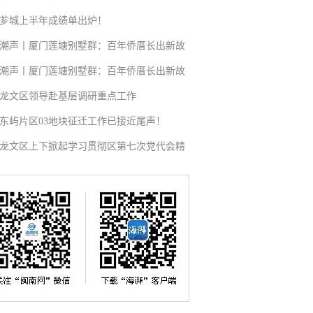
芗城上半年成绩单出炉！
潮声丨厦门莲塘别墅群：百年侨厝长出新故
潮声丨厦门莲塘别墅群：百年侨厝长出新故
龙文区领导赴基层调研重点工作
东屿片区03地块征迁工作已接近尾声！
龙文区上下掀起学习贯彻区第七次党代会精