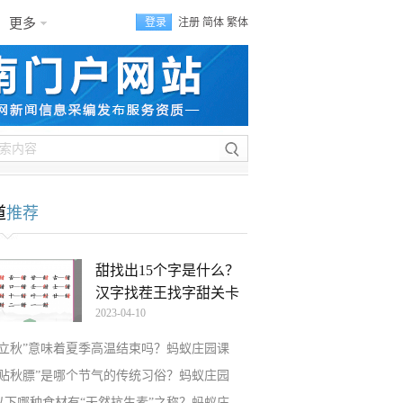
更多
登录
注册
简体
繁体
道
推荐
甜找出15个字是什么？
汉字找茬王找字甜关卡
2023-04-10
“立秋”意味着夏季高温结束吗？蚂蚁庄园课
“贴秋膘”是哪个节气的传统习俗？蚂蚁庄园
以下哪种食材有“天然抗生素”之称？蚂蚁庄