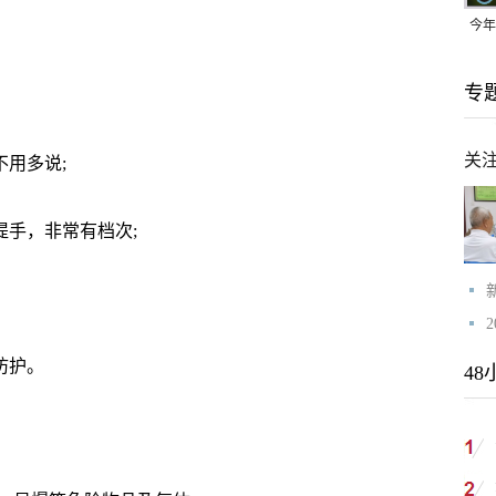
今年
均可
专
关
用多说;
手，非常有档次;
防护。
48