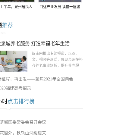
上半年，泉州居民人
口述产业发展 读懂一座城
支配收入公布！
｜赖南生：42岁白手起
题
推荐
家，率先研发草本卫生巾
注泉城养老服务 打造幸福老年生活
闽南网推出专题报道，以图、
文、视频等形式，展现泉州在补
齐养老事业短板，提升养老服
新征程，再出发——聚焦2021年全国两会
2020福建高考招录
小时
点击排行榜
芗城区委常委会召开会议
花窗外，铁轨山河缓缓来