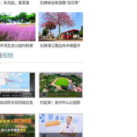
：秋风起，紫菜香
石狮峡谷旅游路“百日草”
争相斗艳
环湾生态公园内粉黛
石狮濠江路边异木棉盛开
彩
视频
草盛放
启动防台风四级应急
约起来！泉州中山公园新
！台风“白海豚”将于
跑道正式开放！
在长江口至福建北部
沿海登陆