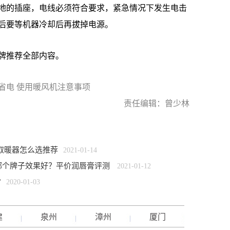
地的插座，电线必须符合要求，紧急情况下发生电击
后要等机器冷却后再拔掉电源。
牌推荐全部内容。
省电 使用暖风机注意事项
责任编辑：曾少林
取暖器怎么选推荐
2021-01-14
哪个牌子效果好？平价润唇膏评测
2021-01-12
”
2020-01-03
建
泉州
漳州
厦门