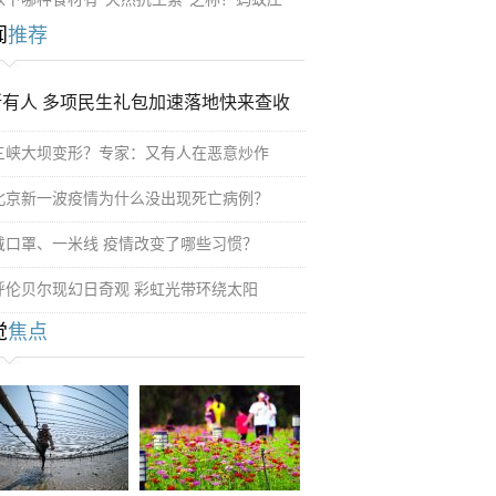
闻
推荐
所有人 多项民生礼包加速落地快来查收
三峡大坝变形？专家：又有人在恶意炒作
北京新一波疫情为什么没出现死亡病例？
戴口罩、一米线 疫情改变了哪些习惯？
呼伦贝尔现幻日奇观 彩虹光带环绕太阳
觉
焦点