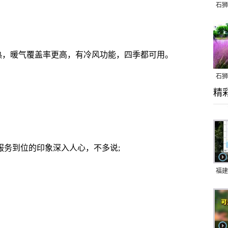
石狮
，暖气覆盖率更高，有冷风功能，四季都可用。
石狮
精
乱子
务到位的印象深入人心，不多说;
福建
响应
9日
一带