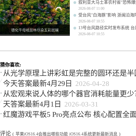
叙利亚大马士革农村省“恐怖爆炸
2026-08-07 11:00
受台风“白海豚”影响 浙闽沿海阵
2026-08-07 10:55
13号台风路径实时发布系统 台
德化牛母岐层林尽染五彩斑斓
2026-08-07 10:55
猜你喜欢:
从光学原理上讲彩虹是完整的圆环还是半
今天答案最新4月29日
2026-04-28
从宏观来说人体的哪个器官消耗能量更少
天答案最新4月1日
2026-03-31
红魔游戏平板5 Pro亮点公布 核心配置全
评论
(
苹果iOS16.4会推出哪些功能 iOS16.4系统更新最新消息
)