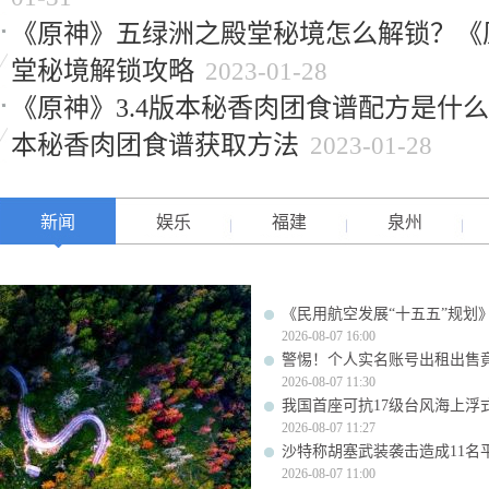
《原神》五绿洲之殿堂秘境怎么解锁？《
堂秘境解锁攻略
2023-01-28
《原神》3.4版本秘香肉团食谱配方是什么
本秘香肉团食谱获取方法
2023-01-28
新闻
娱乐
福建
泉州
《民用航空发展“十五五”规划
2026-08-07 16:00
警惕！个人实名账号出租出售
2026-08-07 11:30
我国首座可抗17级台风海上浮
2026-08-07 11:27
沙特称胡塞武装袭击造成11名
2026-08-07 11:00