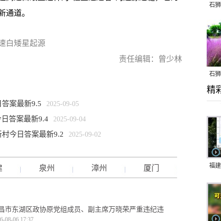
石狮
新通道。
速白矮星起源
责任编辑：曾少林
石狮
精
乱子
案最新9.5
2025-09-05
日答案最新9.4
2025-09-04
村今日答案最新9.2
2025-09-02
福建
建
泉州
漳州
厦门
响应
9日
昌市东湖区政协原党组成员、副主席万晓荣严重违纪违
一带
6-08-06 17:37