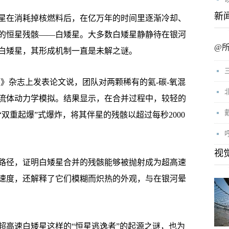
新
在消耗掉核燃料后，在亿万年的时间里逐渐冷却、
的恒星残骸——白矮星。大多数白矮星静静待在银河
@
白矮星，其形成机制一直是未解之谜。
杂志上发表论文说，团队对两颗稀有的氦-碳-氧混
流体动力学模拟。结果显示，在合并过程中，较轻的
双重起爆”式爆炸，将其伴星的残骸以超过每秒2000
视
径，证明白矮星合并的残骸能够被抛射成为超高速
速度，还解释了它们模糊而炽热的外观，与在银河晕
高速白矮星这样的“恒星逃逸者”的起源之谜，也为