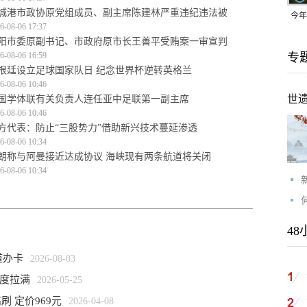
城港市政协原党组成员、副主席陈建林严重违纪违法被
今年
6-08-06 17:37
均可
阳市委原副书记、市政府原市长王善平受贿案一审宣判
6-08-06 16:59
专
根廷设立足球国家队日 纪念世界杯逆转英格兰
6-08-06 10:46
世
国学体联有关负责人连任亚中足联第一副主席
6-08-06 10:46
方代表：防止“三股势力”借助新兴技术蔓延渗透
6-08-06 10:34
朗称与阿曼接近达成协议 海峡现有两条航道将关闭
6-08-06 10:34
48
道办卡
2026-08-03
识度拉满
2026-05-25
刷 定价969元
2026-04-08