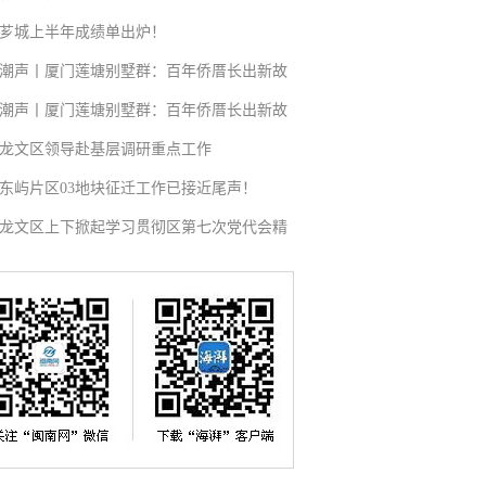
芗城上半年成绩单出炉！
潮声丨厦门莲塘别墅群：百年侨厝长出新故
潮声丨厦门莲塘别墅群：百年侨厝长出新故
龙文区领导赴基层调研重点工作
东屿片区03地块征迁工作已接近尾声！
龙文区上下掀起学习贯彻区第七次党代会精