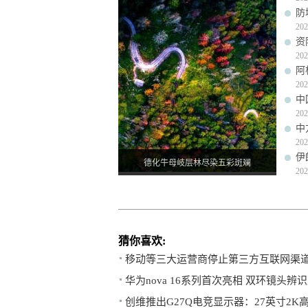
防
202
资
202
阿
202
中
202
中
202
伊
德化牛母岐层林尽染五彩斑斓
202
猜你喜欢:
移动等三大运营商停止第三方互联网渠
华为nova 16系列首次亮相 双环镜头辨
创维推出G27Q电竞显示器：27英寸2K高