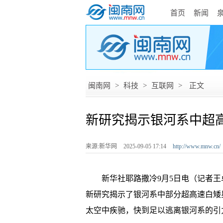
首页
新闻
闽南网
>
科技
>
互联网
>
正文
新研究揭示银河系中超
来源:新华网
2025-09-05 17:14
http://www.mnw.cn/
新华社耶路撒冷9月5日电（记者王卓
新研究揭示了银河系中部分超高速白矮星
太空中疾驰，快到足以逃离银河系的引