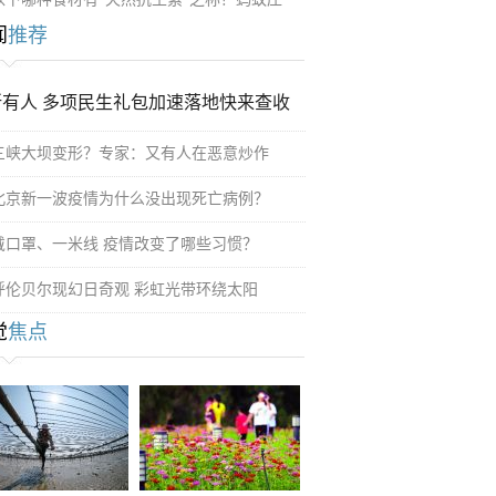
闻
推荐
所有人 多项民生礼包加速落地快来查收
三峡大坝变形？专家：又有人在恶意炒作
北京新一波疫情为什么没出现死亡病例？
戴口罩、一米线 疫情改变了哪些习惯？
呼伦贝尔现幻日奇观 彩虹光带环绕太阳
觉
焦点