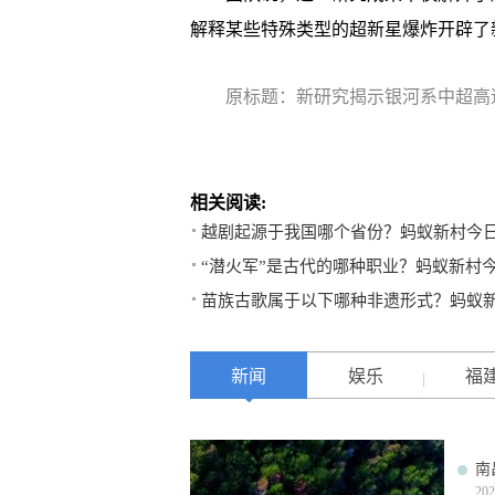
解释某些特殊类型的超新星爆炸开辟了
原标题：新研究揭示银河系中超高
相关阅读:
越剧起源于我国哪个省份？蚂蚁新村今日答
“潜火军”是古代的哪种职业？蚂蚁新村今
苗族古歌属于以下哪种非遗形式？蚂蚁新
新闻
娱乐
福
南
202