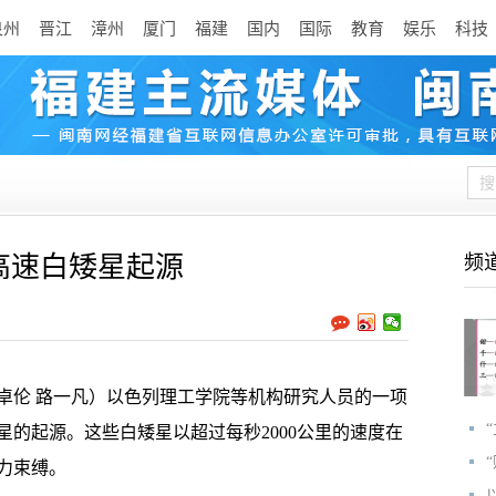
泉州
晋江
漳州
厦门
福建
国内
国际
教育
娱乐
科技
高速白矮星起源
频
伦 路一凡）以色列理工学院等机构研究人员的一项
的起源。这些白矮星以超过每秒2000公里的速度在
力束缚。