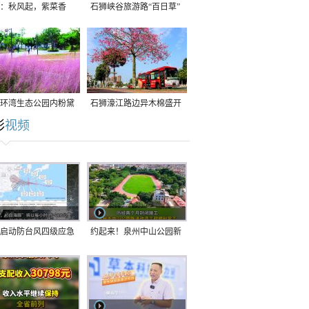
：秋风起，紫菜香
石狮峡谷旅游路“百日草”
争相斗艳
环湾生态公园内粉黛
石狮濠江路边异木棉盛开
彩
视频
草盛放
启动防台风四级应急
约起来！泉州中山公园新
！台风“白海豚”将于
跑道正式开放！
在长江口至福建北部
沿海登陆