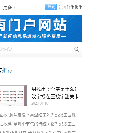
更多
登录
注册
简体
繁体
道
推荐
甜找出15个字是什么？
汉字找茬王找字甜关卡
2023-04-10
“立秋”意味着夏季高温结束吗？蚂蚁庄园课
“贴秋膘”是哪个节气的传统习俗？蚂蚁庄园
以下哪种食材有“天然抗生素”之称？蚂蚁庄