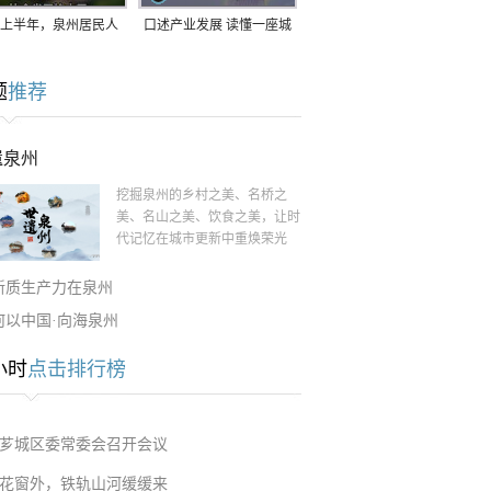
上半年，泉州居民人
口述产业发展 读懂一座城
支配收入公布！
｜赖南生：42岁白手起
题
推荐
家，率先研发草本卫生巾
遗泉州
挖掘泉州的乡村之美、名桥之
美、名山之美、饮食之美，让时
代记忆在城市更新中重焕荣光
新质生产力在泉州
何以中国·向海泉州
小时
点击排行榜
芗城区委常委会召开会议
花窗外，铁轨山河缓缓来