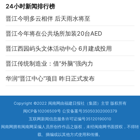
24小时新闻排行榜
晋江今明多云相伴 后天雨水将至
晋江今年将在公共场所加装20台AED
晋江西园屿头文体活动中心 6月建成投用
晋江传统制造业：借“外脑”强内力
华润“晋江中心”项目 昨日正式发布
Copyright ©2022 闽南网由福建日报社（集团）主管 版权所有
闽ICP备10206509号 公安备案号35050302000379
互联网新闻信息服务许可证编号35120190010
闽南网拥有闽南网采编人员所创作作品之版权，未经闽南网书面授权，不得转
载、摘编或以其他方式使用和传播。