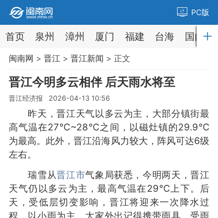
PC版
首页
泉州
漳州
厦门
福建
台海
国内
闽南网
>
晋江
>
晋江新闻
> 正文
晋江今明多云相伴 后天雨水将至
晋江经济报 2026-04-13 10:56
昨天，晋江天气以多云为主，大部分镇街最
高气温在27℃~28℃之间，以磁灶镇的29.9℃
为最高。此外，晋江沿海风力较大，阵风可达6级
左右。
瑞雪从
晋江市
气象局获悉，今明两天，晋江
天气仍以多云为主，最高气温在29℃上下。后
天，受低层切变影响，晋江将迎来一次降水过
程，以小雨为主，大家外出记得携带雨具。受雨