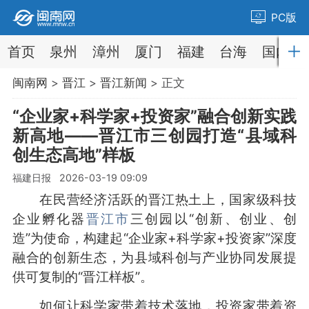
PC版
首页
泉州
漳州
厦门
福建
台海
国内
闽南网
>
晋江
>
晋江新闻
> 正文
“企业家+科学家+投资家”融合创新实践
新高地——晋江市三创园打造“县域科
创生态高地”样板
福建日报 2026-03-19 09:09
在民营经济活跃的晋江热土上，国家级科技
企业孵化器
晋江市
三创园以“创新、创业、创
造”为使命，构建起“企业家+科学家+投资家”深度
融合的创新生态，为县域科创与产业协同发展提
供可复制的“晋江样板”。
如何让科学家带着技术落地，投资家带着资