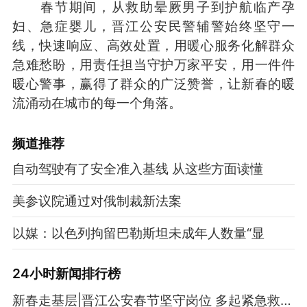
春节期间，从救助晕厥男子到护航临产孕
妇、急症婴儿，晋江公安民警辅警始终坚守一
线，快速响应、高效处置，用暖心服务化解群众
急难愁盼，用责任担当守护万家平安，用一件件
暖心警事，赢得了群众的广泛赞誉，让新春的暖
流涌动在城市的每一个角落。
频道
推荐
自动驾驶有了安全准入基线 从这些方面读懂
美参议院通过对俄制裁新法案
以媒：以色列拘留巴勒斯坦未成年人数量“显
24小时新闻排行榜
新春走基层|晋江公安春节坚守岗位 多起紧急救助护民安