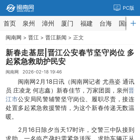
PC版
首页
泉州
漳州
厦门
福建
台海
国内
闽南网
>
晋江
>
晋江新闻
> 正文
新春走基层|晋江公安春节坚守岗位 多
起紧急救助护民安
闽南网 2026-02-18 19:46
闽南网2月18日讯（闽南网记者 尤燕姿 通讯
员 庄凌龙 何志鑫）新春佳节，万家团圆，泉州
晋
江市
公安局民警辅警坚守岗位、履职尽责，接连
处置多起紧急救援警情，为这个新春传递无数温
暖。
2月16日除夕当天17时许，交警三中队接到
求助，一名临产孕妇需紧急送医，求助车辆正从