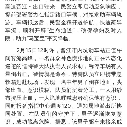
高速晋江南出口驶来。民警立即启动应急响应，
提前部署警力在指定路口等候，对接求助车辆轨
迹。车辆抵达后，民警全程开道护航，快速疏导
车流，顺利开辟“生命通道”，确保孕妇及时入
院，助力“马宝宝”平安降临。
2月15日12时许，晋江市内坑动车站正值午
间客流高峰，一名群众神色慌张地向正在常态化
巡逻的巡特警大队执勤人员求助，称停车场有人
晕倒出血。警情就是命令，特警队员立即携带急
救箱赶赴现场，发现一名中年男子倒在地面，头
部出血、意识模糊。队员们沉着分工，一人用纱
布按压止血，一人跪地呼喊患者确保他有意识，
同时报备指挥中心调度120、通知属地派出所协
同处置。在队员们的守护下，男子逐渐恢复意
识，成功脱离危险。据悉，该男子驱车来接亲戚