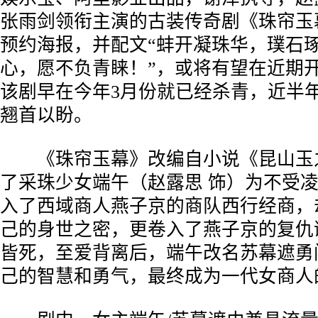
张雨剑领衔主演的古装传奇剧《珠帘玉
预约海报，并配文“蚌开凝珠华，璞石
心，愿不负青睐！”，或将有望在近期
该剧早在今年3月份就已经杀青，近半
翘首以盼。
《珠帘玉幕》改编自小说《昆山玉
了采珠少女端午（赵露思 饰）为不受
入了西域商人燕子京的商队西行经商，
己的身世之密，更卷入了燕子京的复仇
皆死，至爱背离后，端午改名苏幕遮勇
己的智慧和勇气，最终成为一代女商人