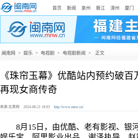
首页
新闻
泉州
晋江
漳州
厦门
闽南网
>
娱乐
>
电视剧
>
电视剧新闻
>
正文
《珠帘玉幕》优酷站内预约破百
再现女商传奇
来源:北青网
2024-08-21 18:03
http://www.mnw.cn/
8月15日，由优酷、老有影视、银
娱乐宝、阿里影业出品，谢泽执导，赵