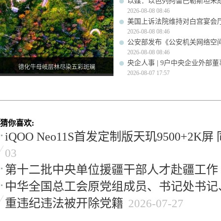
以媒：以色列拘留巴勒斯坦未成
2026-08-08 08:46
美国上诉法院维持对白宫宴会
2026-08-08 08:46
公安部发布《公安机关网络空
2026-08-08 08:46
央企人事 | 9户中央企业外部
德化牛母岐层林尽染五彩斑斓
2026-08-07 17:57
猜你喜欢:
iQOO Neo11S首发定制版天玑9500+2K
03
第十二批中央单位援疆干部人才赴疆工作
中华全国总工会原党组成员、书记处书记
重违纪违法被开除党籍
2026-07-27