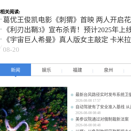
相关阅读:
葛优王俊凯电影《刺猬》首映 两人开启
《利刃出鞘3》宣布杀青！预计2025年上线Ne
《宇宙巨人希曼》真人版女主敲定 卡米拉
08-20
新闻
娱乐
福建
泉州
最新台风路径实时发布系统卫星
2026-08-08 17:57
自动驾驶有了安全准入基线 从
2026-08-08 08:48
美参议院通过对俄制裁新法案
2026-08-08 08:48