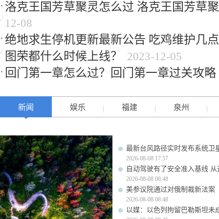
洛克王国芳草聚灵怎么过 洛克王国芳草
12-08
绝地求生停机更新最新公告 吃鸡维护几点结
图荣都什么时候上线？
2023-12-05
回门第一章怎么过？回门第一章过关攻略
新闻
娱乐
福建
泉州
最新台风路径实时发布系统卫星
2026-08-08 17:57
自动驾驶有了安全准入基线 从
2026-08-08 08:48
美参议院通过对俄制裁新法案
2026-08-08 08:48
以媒：以色列拘留巴勒斯坦未成