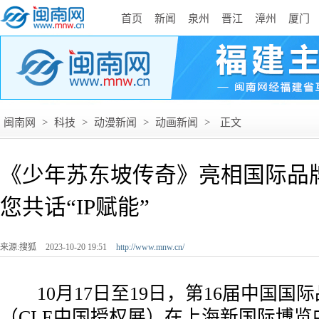
首页
新闻
泉州
晋江
漳州
厦门
闽南网
>
科技
>
动漫新闻
>
动画新闻
>
正文
《少年苏东坡传奇》亮相国际品
您共话“IP赋能”
来源:搜狐
2023-10-20 19:51
http://www.mnw.cn/
10月17日至19日，第16届中国国
（CLE中国授权展）在上海新国际博览