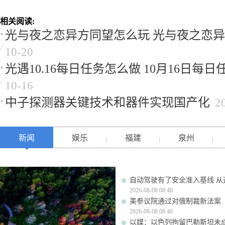
相关阅读:
光与夜之恋异方同望怎么玩 光与夜之恋
10-20
光遇10.16每日任务怎么做 10月16日每日任
10-16
中子探测器关键技术和器件实现国产化
2
新闻
娱乐
福建
泉州
自动驾驶有了安全准入基线 从
2026-08-08 08:48
美参议院通过对俄制裁新法案
2026-08-08 08:48
以媒：以色列拘留巴勒斯坦未成