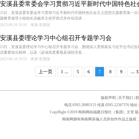
安溪县委常委会学习贯彻习近平新时代中国特色社
一次读书班开班
25日，安溪县委常委会学习贯彻习近平新时代中国特色社会主义思想主题教育第一次
题教育领导小组组长吴毓舟主持开班式并作动员讲...
2023-09-26 19:16 来源:安溪报
安溪县委理论学习中心组召开专题学习会
13日，安溪县委理论学习中心组召开专题学习会，围绕深入贯彻落实习近平总书记在
话重要指示精神，以及《必须高度重视县域经济发...
2023-09-18 16:53 来源:安溪报
上一页
1 ...
5
6
7
8
9
... 
版权声明
|
关于我们
|
电话:0595-28985153 传真:0595-2256
CopyRight ©2019 闽南网由福建日报社（集团）主管
闽南网拥有闽南网采编人员所创作作品之版权