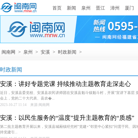
首页
新闻
泉州
晋江
漳州
厦门
闽南网
>
泉州
>
安溪
>
时政新闻
>
时政新闻
安溪：讲好专题党课 持续推动主题教育走深走心
近日，安溪县委党校、安溪县农民讲师团在安溪县魁斗镇魁斗村，开展“宣讲下基层 党
会上，党的二十大代表、县农�...
2023-10-27 11:14 来源:闽南网
安溪：以民生服务的“温度”提升主题教育的“质感”
第二批主题教育开展以来，安溪县城厢镇经兜村“党建+”邻里中心紧扣“问需于民、因地制
持党建引...