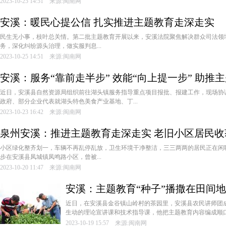
2023-10-25 14:51 来源:闽南网
安溪：暖民心提公信 扎实推进主题教育走深走实
民生无小事，枝叶总关情。第二批主题教育开展以来，安溪法院聚焦解决群众司法领域
务，深化纠纷源头治理，做实服判息...
2023-10-25 14:51 来源:闽南网
安溪：服务“靠前走半步” 效能“向上提一步” 助推
近日，安溪县自然资源局组织前往湖头镇服务指导重点项目报批、报建工作，现场协
政府、部分企业代表就湖头特色美食产业基地、丁...
2023-10-23 16:42 来源:闽南网
泉州安溪：推进主题教育走深走实 老旧小区居民收
小区绿化整齐划一，车辆不再乱停乱放，卫生环境干净整洁，三三两两的居民正在闲
步在安溪县凤城镇凤鸣路小区，曾被...
2023-10-20 11:47 来源:闽南网
安溪：主题教育“种子”播撒在田间
近日，在安溪县金谷镇山岭村的茶园里，安溪县农民讲师团
生动的理论宣讲课和技术指导课，他把主题教育内容编成顺口溜
2023-10-19 15:57 来源:闽南网