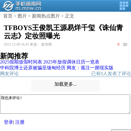
首页
>
图片
>
新闻热点图片
> 正文
TFBOYS王俊凯王源易烊千玺《诛仙青
云志》定妆照曝光
2015-12-09 16:45 来源： 新浪网
0
新闻推荐
2025假期放假时间表 2025年放假调休日历一览表
中科院博士还原被骗至缅甸经历 网友：孤注一掷现实版
网友评论
已有
0
人发表了评论
加载更多...
登录
|
注册