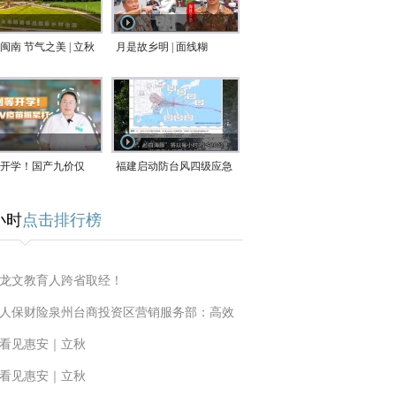
闽南 节气之美 | 立秋
月是故乡明 | 面线糊
开学！国产九价仅
福建启动防台风四级应急
9.5元/针，HPV疫苗抓
响应！台风“白海豚”将于
小时
点击排行榜
9日在长江口至福建北部
一带沿海登陆
龙文教育人跨省取经！
人保财险泉州台商投资区营销服务部：高效
看见惠安｜立秋
看见惠安｜立秋