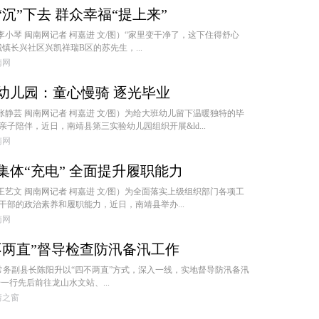
沉”下去 群众幸福“提上来”
 李小琴 闽南网记者 柯嘉进 文/图）“家里变干净了，这下住得舒心
镇长兴社区兴凯祥瑞B区的苏先生，...
闽南网
幼儿园：童心慢骑 逐光毕业
 张静芸 闽南网记者 柯嘉进 文/图）为给大班幼儿留下温暖独特的毕
子陪伴，近日，南靖县第三实验幼儿园组织开展&ld...
闽南网
集体“充电” 全面提升履职能力
 王艺文 闽南网记者 柯嘉进 文/图）为全面落实上级组织部门各项工
干部的政治素养和履职能力，近日，南靖县举办...
闽南网
不两直”督导检查防汛备汛工作
、常务副县长陈阳升以“四不两直”方式，深入一线，实地督导防汛备汛
一行先后前往龙山水文站、...
南靖之窗