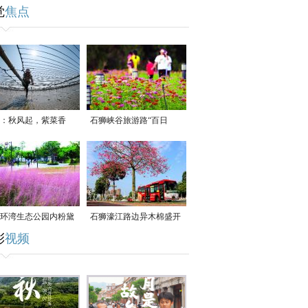
觉
焦点
：秋风起，紫菜香
石狮峡谷旅游路“百日
草”争相斗艳
环湾生态公园内粉黛
石狮濠江路边异木棉盛开
彩
视频
草盛放