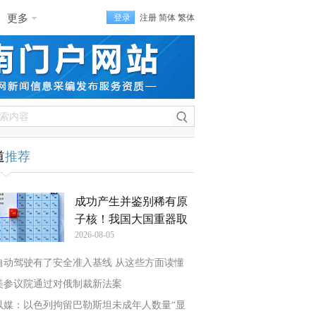
更多
登录
注册
简体
繁体
道
推荐
成功产生并鉴别稀有原
子核！我国大国重器取
2026-08-05
自动驾驶有了安全准入基线 从这些方面读懂
美参议院通过对俄制裁新法案
以媒：以色列拘留巴勒斯坦未成年人数量“显