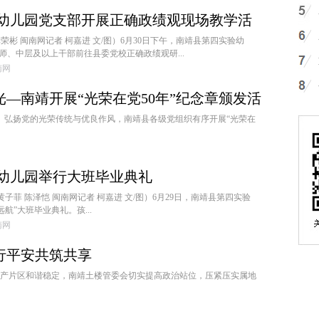
幼儿园党支部开展正确政绩观现场教学活
荣彬 闽南网记者 柯嘉进 文/图）6月30日下午，南靖县第四实验幼
师、中层及以上干部前往县委党校正确政绩观研...
闽南网
—南靖开展“光荣在党50年”纪念章颁发活
血脉、弘扬党的光荣传统与优良作风，南靖县各级党组织有序开展“光荣在
幼儿园举行大班毕业典礼
黄子菲 陈泽恺 闽南网记者 柯嘉进 文/图）6月29日，南靖县第四实验
航”大班毕业典礼。孩...
闽南网
行平安共筑共享
产片区和谐稳定，南靖土楼管委会切实提高政治站位，压紧压实属地