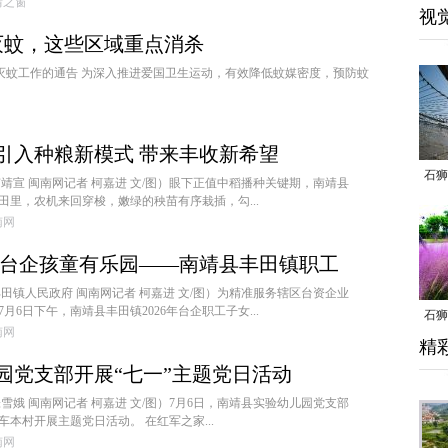
南靖之窗
视
灭蚊，这些区域重点消杀
季 灭蚊工作的通告 为深入推进爱国卫生运动，有效降低蚊媒密度，预防蚊
引入种粮新模式 带来丰收新希望
石狮
南靖宣 闽南网记者 柯嘉进 文/图）眼下正值中稻播种关键期，南靖县
田里，农机来回穿梭，嫩绿的秧苗有序栽插，勾...
闽南网
 台企孩童有乐园——南靖县丰田镇职工
正式开班
丰田镇人民政府 闽南网记者 柯嘉进 文/图）为精准服务辖区台资企业
6日下午，南靖县丰田镇2026年台企职工子女...
石狮
闽南网
精
乱子
园党支部开展“七一”主题党日活动
张雪娥 闽南网记者 柯嘉进 文/图）7月6日，南靖县实验幼儿园党支部
本村开展主题党日活动。 在红军之家...
闽南网