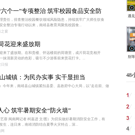
“六个一”专项整治 筑牢校园食品安全防
遇见
理责任，排查整治校园餐饮领域风险隐患，持续筑牢广大师生饮食
安全整治专项行动以来，南靖县教育局聚焦校园食...
南靖之窗
荷花迎来盛放期
迎来了盛放期。在和贵楼、怀远楼前的荷塘里，成片荷花竞相开
别等
一抹清新灵动的色彩，吸引不少游客前来赏花打卡。...
福建日报
24
48
紧打
县山城镇：为民办实事 实干显担当
嘉进）今年来，南靖县山城镇紧扣县委、县政府中心大局，以“走在前、做
人心 筑牢暑期安全“防火墙”
黄艺蓉 闽南网记者 柯嘉进 文/图）为切实做好暑期消防安全工作，有
发生，连日来，南靖消防结合夏季火灾特点，深...
闽南网