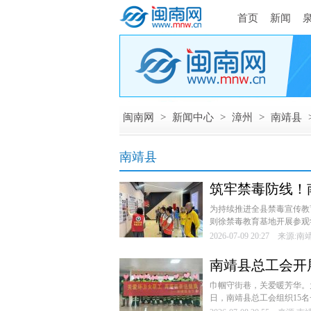
首页
新闻
闽南网
>
新闻中心
>
漳州
>
南靖县
南靖县
筑牢禁毒防线！
教育基地
为持续推进全县禁毒宣传教
则徐禁毒教育基地开展参观学
2026-07-09 20:27 来源:
南靖县总工会开
巾帼守街巷，关爱暖芳华。
日，南靖县总工会组织15名