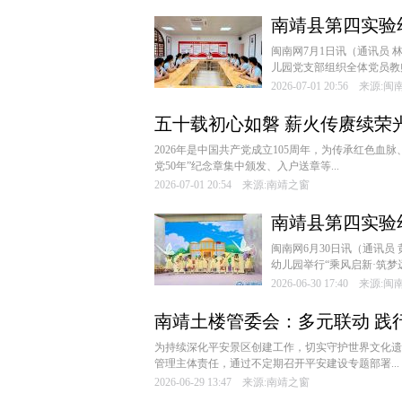
南靖县第四实验
动
闽南网7月1日讯（通讯员 林
儿园党支部组织全体党员教
2026-07-01 20:56 来源:
五十载初心如磐 薪火传赓续荣光
动
2026年是中国共产党成立105周年，为传承红色
党50年”纪念章集中颁发、入户送章等...
2026-07-01 20:54 来源:南靖之窗
南靖县第四实验
闽南网6月30日讯（通讯员 
幼儿园举行“乘风启新·筑梦远
2026-06-30 17:40 来源:
南靖土楼管委会：多元联动 践
为持续深化平安景区创建工作，切实守护世界文化遗
管理主体责任，通过不定期召开平安建设专题部署...
2026-06-29 13:47 来源:南靖之窗