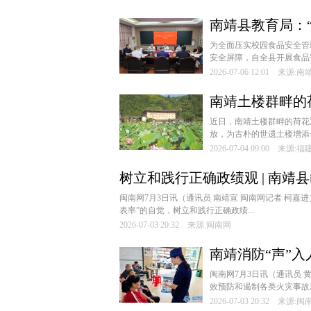
南靖县教育局：
线
为全面压实校园食品安全管
安全屏障，自全县开展食品
2026-07-06 12:01 来源:
南靖土楼群畔的
近日，南靖土楼群畔的荷花
放，为古朴的世遗土楼增添
2026-07-04 09:00 来源:
树立和践行正确政绩观 | 南靖
闽南网7月3日讯（通讯员 南靖宣 闽南网记者 柯
表率”的自觉，树立和践行正确政绩...
2026-07-03 20:32 来源:闽南网
南靖消防“声”入
闽南网7月3日讯（通讯员 
效预防和遏制各类火灾事故
2026-07-03 20:32 来源: