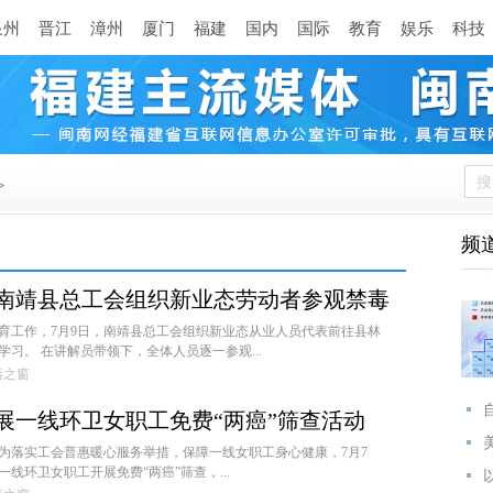
泉州
晋江
漳州
厦门
福建
国内
国际
教育
娱乐
科技
>
频
南靖县总工会组织新业态劳动者参观禁毒
育工作，7月9日，南靖县总工会组织新业态从业人员代表前往县林
习。 在讲解员带领下，全体人员逐一参观...
南靖之窗
展一线环卫女职工免费“两癌”筛查活动
为落实工会普惠暖心服务举措，保障一线女职工身心健康，7月7
一线环卫女职工开展免费“两癌”筛查，...