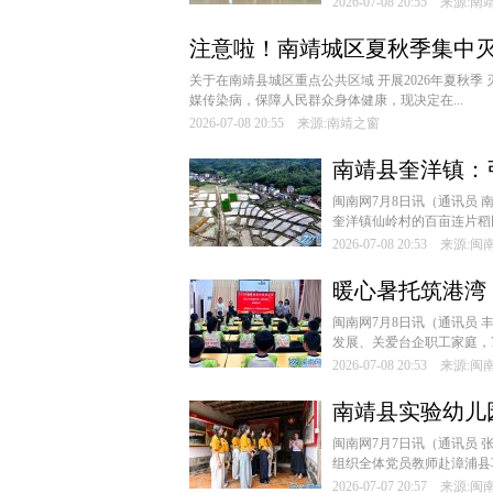
2026-07-08 20:55 来源:
注意啦！南靖城区夏秋季集中
关于在南靖县城区重点公共区域 开展2026年夏秋
媒传染病，保障人民群众身体健康，现决定在...
2026-07-08 20:55 来源:南靖之窗
南靖县奎洋镇：
闽南网7月8日讯（通讯员 
奎洋镇仙岭村的百亩连片稻
2026-07-08 20:53 来源:
暖心暑托筑港湾
子女台企暑托班
闽南网7月8日讯（通讯员 
发展、关爱台企职工家庭，7月
2026-07-08 20:53 来源:
南靖县实验幼儿
闽南网7月7日讯（通讯员 
组织全体党员教师赴漳浦县车
2026-07-07 20:57 来源: