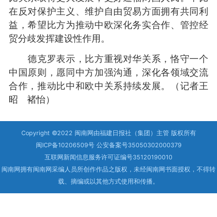
在反对保护主义、维护自由贸易方面拥有共同利
益，希望比方为推动中欧深化务实合作、管控经
贸分歧发挥建设性作用。
德克罗表示，比方重视对华关系，恪守一个
中国原则，愿同中方加强沟通，深化各领域交流
合作，推动比中和欧中关系持续发展。
（记者王
昭 褚怡）
Copyright ©2022 闽南网由福建日报社（集团）主管 版权所有
闽ICP备10206509号 公安备案号35050302000379
互联网新闻信息服务许可证编号35120190010
闽南网拥有闽南网采编人员所创作作品之版权，未经闽南网书面授权，不得转
载、摘编或以其他方式使用和传播。