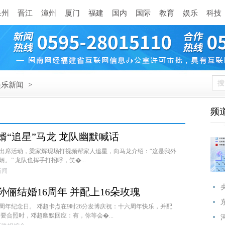
泉州
晋江
漳州
厦门
福建
国内
国际
教育
娱乐
科技
娱乐新闻
>
频
“追星”马龙 龙队幽默喊话
框出席活动，梁家辉现场打视频帮家人追星，向马龙介绍：“这是我外
。” 龙队也挥手打招呼，笑�...
潮新闻
俪结婚16周年 并配上16朵玫瑰
6周年纪念日。 邓超卡点在9时26分发博庆祝：十六周年快乐，并配
着要合照时，邓超幽默回应：有，你等会�...