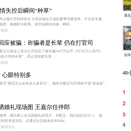
情失控后瞬间“种草”
遇见
账号@俪不开的碎碎念 分享孙俪在片场的夏季消暑清单，不仅有专属
杷、杨梅时令鲜果。初尝油柑的孙俪，瞬间...
钱江晚报
回应被骗：诈骗者是长辈 仍在打官司
出记者会上首次公开回应了被诈骗3447万台币（约741万人民币）
别等
友介绍的长辈”，否认是闺蜜关系，...
钱江晚报
24
48
紧打
 心眼特别多
直言“横店怎么会有这么多坏马”。 她表示横店马匹堪称片场“老油条”，
晒婚礼现场图 王嘉尔任伴郎
微博，晒出两人在法国婚礼的照片，并配文：我们的纪念日+1。 据
利世界巡演后，仅通过社交媒体发布&ldq...
:钱江晚报综合