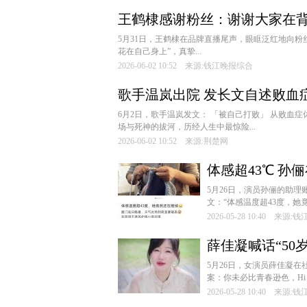
王鹤棣感谢粉丝：谢谢大家在背
5月31日，王鹤棣在品牌直播尾声，眼眶泛红地向粉
花在自己身上”，真挚...
2026-06-02 10:52 来源:钱江晚报综合
歌手温岚出院 发长文自述败血
6月2日，歌手温岚发文： 「被自己打败」 从败血
场与死神的拔河，历经人生中最惊险...
2026-06-02 10:52 来源:荆楚网
体感超43℃ 孙
5月26日，演员孙俪的助
文：“体感温度超43度，她竟
2026-05-28 10:40 来源
薛佳凝喊话“50
5月26日，女演员薛佳凝在
案：你未必比青春逊色，Hi，
2026-05-28 10:40 来源