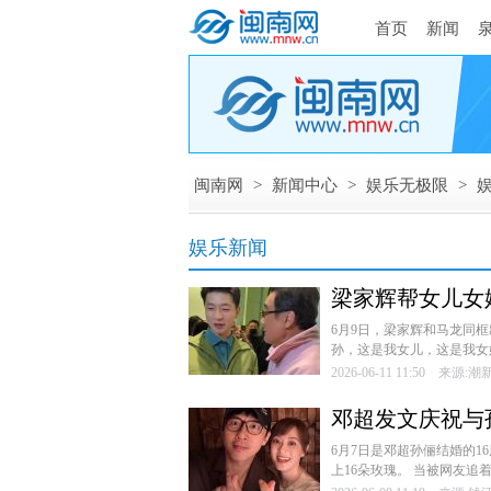
首页
新闻
闽南网
>
新闻中心
>
娱乐无极限
>
娱乐新闻
梁家辉帮女儿女婿
6月9日，梁家辉和马龙同
孙，这是我女儿，这是我女婿
2026-06-11 11:50 来源:
邓超发文庆祝与孙
6月7日是邓超孙俪结婚的1
上16朵玫瑰。 当被网友追