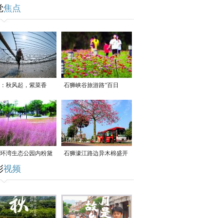
觉
焦点
：秋风起，紫菜香
石狮峡谷旅游路“百日
草”争相斗艳
环湾生态公园内粉黛
石狮濠江路边异木棉盛开
彩
视频
草盛放