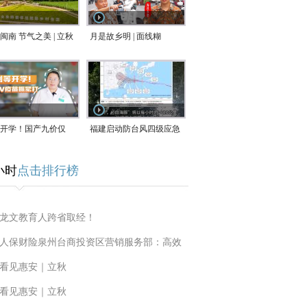
闽南 节气之美 | 立秋
月是故乡明 | 面线糊
开学！国产九价仅
福建启动防台风四级应急
9.5元/针，HPV疫苗抓
响应！台风“白海豚”将于
小时
点击排行榜
9日在长江口至福建北部
一带沿海登陆
龙文教育人跨省取经！
人保财险泉州台商投资区营销服务部：高效
看见惠安｜立秋
看见惠安｜立秋