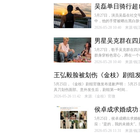
吴磊单日骑行超1
5月27日，演员吴磊在社交
中，他的手臂被晒出黑白肤色
2026-05-28 10:40 来源
男星吴克群在四
5月27日，歌手吴克群在
群身穿粉色背心，蹲在一个桃
2026-05-28 10:40 来源
王弘毅脸被划伤《金枝》剧组
5月25日，《金枝》剧组官微发布道歉声明： 5月
具刀划伤面部。意外发生后，剧组第一时间...
2026-05-26 11:42 来源:《金枝》官微
侯卓成求婚成功
5月25日，侯卓成晒出求婚
应：“是的，我的未婚夫”。
2026-05-26 11:31 来源