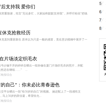
后支持我 爱你们
丝郑重致谢，坦言“无论多忙，大家始终默默支持我”，并呼吁粉丝“把钱
症休克抢救经历
症休克直到重获新生 原本以为只是一般的感冒，竟在意识模糊中展开了一
俪在片场淡定织毛衣
理账号@俪不开的碎碎念晒出一组孙俪在厦门片场织毛衣的照片，并配
然还在继续……” ...
:钱江晚报综合
岁的自己”：你未必比青春逊色
社交平台晒出一段“给50岁的自己”的视频。 她还配上了一段感性文
马上50岁的薛佳凝，希望你允...
:钱江晚报综合