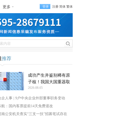
更多
登录
注册
简体
繁体
道
推荐
成功产生并鉴别稀有原
子核！我国大国重器取
2026-08-05
央企人事 | 9户中央企业外部董事职务变动
东航：国内客票提前14天免费退改
河南公安机关查实“三支一扶”招募笔试存在