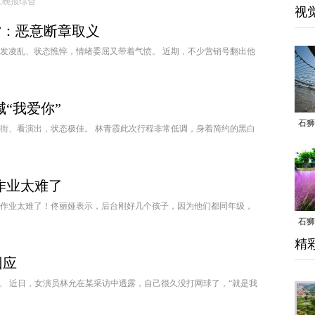
:钱江晚报综合
视
”：恶意断章取义
头发凌乱、状态憔悴，情绪委屈又带着气愤。 近期，不少营销号翻出他
“我爱你”
石狮
逛街、看演出，状态极佳。 林青霞此次行程非常低调，身着简约的黑白
作业太难了
作业太难了！佟丽娅表示，后台刚好几个孩子，因为他们都同年级，
石狮
精
乱子
回应
搜。 近日，女演员林允在某采访中透露，自己很久没打网球了，“就是我