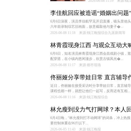
2026-06-08 11:19 来源
李佳航回应被造谣“婚姻出问题
6月6日深夜，演员李佳航罕见开启直播，镜头里他
六年前录制综艺旧画面，故意截取他与妻子�...
2026-06-08 11:18 来源:钱江晚报综合九派新闻等
林青霞现身江西 与观众互动大喊
6月6日，知名演员林青霞现身江西会昌戏剧小镇，
配穿搭，在小镇内悠闲漫步，欣赏古镇风光�...
2026-06-08 11:17 来源:都市现场
佟丽娅分享带娃日常 直言辅导
近日，佟丽娅在接受采访时分享带娃日常，直言辅导
课程也都一样，就想让他们一起写，反而还有互相...
2026-06-08 11:16 来源:钱江晚报综合
林允瘦到没力气打网球？本人
6月4日晚，“林允瘦到打不动网球”的词条，冲上热
要控制体重在96斤以下...
2026-06-05 11:43 来源:钱江晚报