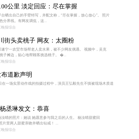
00公里 淡定回应：尽在掌握
平台晒出自己的手臂特写，并配文称，“尽在掌握，放心放心”。 照片
分界线。有网友调侃，这...
:钱江晚报综合
川街头卖桃子 网友：太圈粉
四川遂宁一农贸市场帮老人卖水果，被不少网友偶遇。 视频中，吴克
子摊边，贴心地帮顾客挑选桃子。 �...
:钱江晚报综合
发布道歉声明
25 日在一场实景动作戏的拍摄过程中，演员王弘毅先生不慎被现场木质道
 杨丞琳发文：恭喜
杨汝晴的照片：她说 她愿意参与我之后的人生。 杨汝晴甜蜜回
照片里两人甜蜜亲吻并晒出钻戒！ ...
:钱江晚报综合