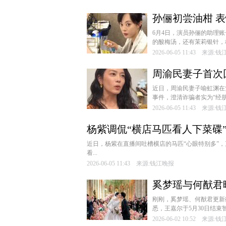
孙俪初尝油柑 表
6月4日，演员孙俪的助理
的酸梅汤，还有茉莉银针，枇
2026-06-05 11:43 来源:
周渝民妻子首次
近日，周渝民妻子喻虹渊在复
事件，澄清诈骗者实为“经朋
2026-06-05 11:43 来源:
杨紫调侃“横店马匹看人下菜碟”
近日，杨紫在直播间吐槽横店的马匹“心眼特别多”，
看...
2026-06-05 11:43 来源:钱江晚报
奚梦瑶与何猷君
刚刚，奚梦瑶、何猷君更新
悉，王嘉尔于5月30日结束智
2026-06-02 10:52 来源