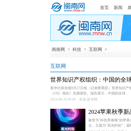
首页
新闻
闽南网
>
科技
>
互联网
>
互联网
世界知识产权组织：中国的全
新华社新加坡8月27日电（记者蔡蜀亚）世界知识产权
（GII）报告》先期报告。报告显示，中国的全球...
2024-08-28 09:09 来源:新华网
2024苹果秋季
直播时间
被誉为“科技界春晚”的苹果
点，主题为“高光时刻”，届时将公