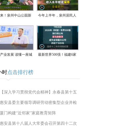
来！泉州中山公园新
今年上半年，泉州居民人
正式开放！
均可支配收入公布！
产业发展 读懂一座城
最新世界500强！福建6家
南生：42岁白手起
企业上榜
小时
点击排行榜
率先研发草本卫生巾
【深入学习贯彻党代会精神】永春县第十五
惠安县委主要领导调研劳动密集型企业并检
厦门构建“近邻家”家庭教育矩阵
惠安县第十八届人大常委会召开第四十二次