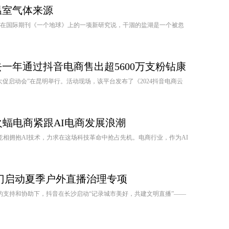
温室气体来源
表在国际期刊《一个地球》上的一项新研究说，干涸的盐湖是一个被忽
一年通过抖音电商售出超5600万支粉钻康
夕大促启动会”在昆明举行。活动现场，该平台发布了《2024抖音电商云
火蝠电商紧跟AI电商发展浪潮
业竞相拥抱AI技术，力求在这场科技革命中抢占先机。电商行业，作为AI
门启动夏季户外直播治理专项
的支持和协助下，抖音在长沙启动“记录城市美好，共建文明直播”——