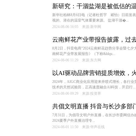
新研究：干涸盐湖是被低估的
新华社柏林8月6日电（记者杜哲宇 褚怡）日前发
视的、潜在的温室气体重要来源。 盐湖干涸�...
2024-08-06 16:05 来源:新华网
云南鲜花产业带报告披露，过去
乃馨
8月2日，抖音电商“2024云南鲜花趋势分享会暨七
南鲜花产业带发展报告》（下称&ldqu...
2024-08-06 11:29 来源:东方网
以AI驱动品牌营销提质增效，
2024年，AIGC商业化应用迎来井喷式增长，各行
技术的天然试验田，正高速度融合AI科技，开启行...
2024-08-06 09:29 来源:投资界
共倡文明直播 抖音与长沙多部
7月31日，为倡导文明户外直播，在长沙市委网信办
2024夏季户外直播治理专...
2024-08-01 11:50 来源:华声在线