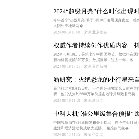
2024“超级月亮”什么时候出现
今年首个“超级月亮”将于8月20日凌晨现身夜空，感
太阳处于地球两�...
2024-08-19 18:00 来源:北京发布
权威作者持续创作优质内容，抖
2024年8月19日，是第七个中国医师节。根据抖音
新增科普视频370万条。数据显示，过去一年，各...
2024-08-19 17:31 来源:界面新闻
新研究：灭绝恐龙的小行星来
新华社北京8月19日电 一个国际研究团队日前在
析，他们认为约6600万年前撞击地球并导致非鸟类...
2024-08-19 11:50 来源:新华网
中科天机“准公里级集合预报”
中国气象局在8月新闻发布会上指出，自今年4月1
生活和经济活动构成极大威胁。 精准的气象�...
2024-08-12 11:55 来源:中新网