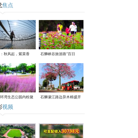
觉
焦点
：秋风起，紫菜香
石狮峡谷旅游路“百日
草”争相斗艳
环湾生态公园内粉黛
石狮濠江路边异木棉盛开
彩
视频
草盛放