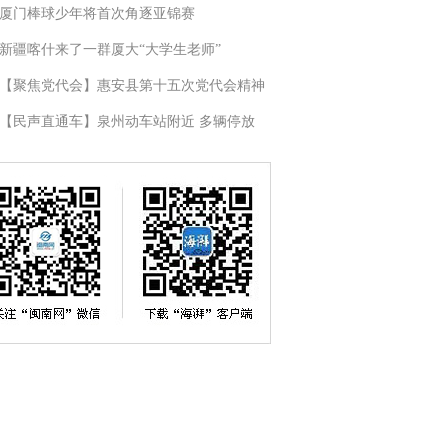
厦门棒球少年将首次角逐亚锦赛
新疆喀什来了一群厦大“大学生老师”
【聚焦党代会】惠安县第十五次党代会精神
【民声直通车】泉州动车站附近 多辆停放