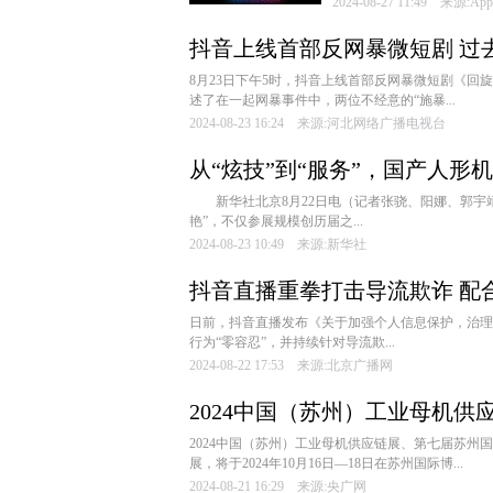
2024-08-27 11:49 来
抖音上线首部反网暴微短剧 过去
8月23日下午5时，抖音上线首部反网暴微短剧《
述了在一起网暴事件中，两位不经意的“施暴...
2024-08-23 16:24 来源:河北网络广播电视台
从“炫技”到“服务”，国产人形
新华社北京8月22日电（记者张骁、阳娜、郭宇靖）
艳”，不仅参展规模创历届之...
2024-08-23 10:49 来源:新华社
抖音直播重拳打击导流欺诈 配
日前，抖音直播发布《关于加强个人信息保护，治理
行为“零容忍”，并持续针对导流欺...
2024-08-22 17:53 来源:北京广播网
2024中国（苏州）工业母机供应
2024中国（苏州）工业母机供应链展、第七届苏
展，将于2024年10月16日—18日在苏州国际博...
2024-08-21 16:29 来源:央广网