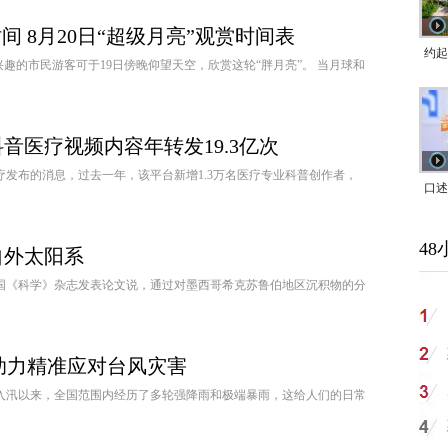
时间 8月20日“超级月亮”观赏时间表
约起
兴趣的市民游客可于19日傍晚仰望天空，欣赏这轮“胖月亮”。 当月球和
跑道
音医疗视频内容年转发19.3亿次
医疗发布的消息，过去一年，该平台新增1.3万名医疗专业科普创作者，
口述
｜赖
48
家，
自外太阳系
美国《科学》杂志发表论文说，通过对墨西哥希克苏鲁伯地区沉积物的分
 助力精准应对台风灾害
日入汛以来，全国范围内经历了多轮强降雨和极端暴雨，这给人们的日常