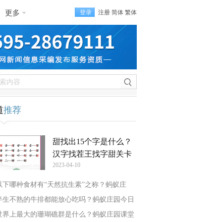
更多
登录
注册
简体
繁体
道
推荐
甜找出15个字是什么？
汉字找茬王找字甜关卡
2023-04-10
以下哪种食材有“天然抗生素”之称？蚂蚁庄
半生不熟的牛排都能放心吃吗？蚂蚁庄园今日
世界上最大的珊瑚礁群是什么？蚂蚁庄园课堂