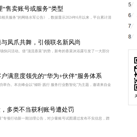
理“售卖账号或服务”类型
相关服务”的网络水军公告》，数据显示2024年6月以来，平台累计清
膜与凤爪共舞，引领联名新风尚
场快闪活动。借“顶流香菜”的势，新奇的香菜沐浴露引发了一大部分
户满意度领先的“华为+伙伴”服务体系
都成功举办。本次峰会以“倾听·践行 服务行业数智化”为主题，邀请来自金
量，多类不当获利账号遭处罚
流量”专项行动新一期治理公告，对少量账号试图通过发布不实信息，蹭