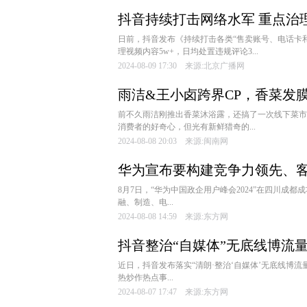
抖音持续打击网络水军 重点治
日前，抖音发布《持续打击各类“售卖账号、电话卡和
理视频内容5w+，日均处置违规评论3...
2024-08-09 17:30 来源:北京广播网
雨洁&王小卤跨界CP，香菜发
前不久雨洁刚推出香菜沐浴露，还搞了一次线下菜市
消费者的好奇心，但光有新鲜猎奇的...
2024-08-08 20:03 来源:闽南网
华为宣布要构建竞争力领先、客
8月7日，“华为中国政企用户峰会2024”在四川成
融、制造、电...
2024-08-08 14:59 来源:东方网
抖音整治“自媒体”无底线博流
近日，抖音发布落实“清朗·整治‘自媒体’无底线博
热炒作热点事...
2024-08-07 17:47 来源:东方网