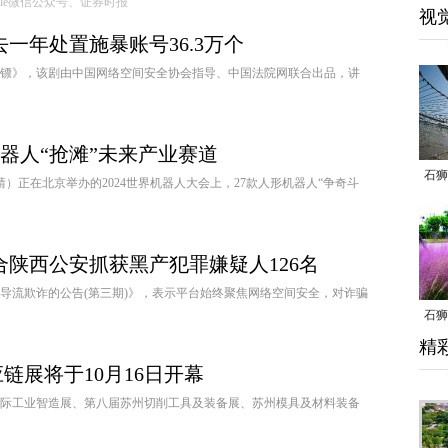
源:Apple微信公众号、证券时报
视
一年处置施暴账号36.3万个
回旋镖》，该剧由中国网络空间安全协会指导、中国法院网联合出品，讲
机器人“抢滩”未来产业赛道
石狮
正在北京举办的2024世界机器人大会上，27款人形机器人“争奇斗
合陕西公安抓获黑产犯罪嫌疑人126名
导流欺诈的公告(第三期)》，表示平台始终聚焦网络空间安全，对诈骗
石狮
精
乱子
链展将于10月16日开幕
州国际工业智造展、第八届苏州切削工具及装备展、苏州模具及材料装备